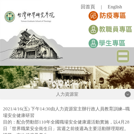
跳
回首頁
English
｜
到
主
要
內
容
區
人力資源室
人力資源室
2021/4/16(五) 下午14:30由人力資源室主辦行政人員教育訓練--職
場安全健康研習
目的：配合勞動部110年全國職場安全健康週活動實施，以4月28
相關法規
日「世界職業安全衛生日」當週之前後週為主要活動辦理期程。