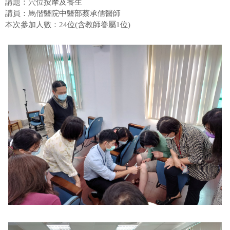
講題：穴位按摩及養生
業務諮詢
講員：馬偕醫院中醫部蔡承儒醫師
本次參加人數：24位(含教師眷屬1位)
教育訓練
政令宣導