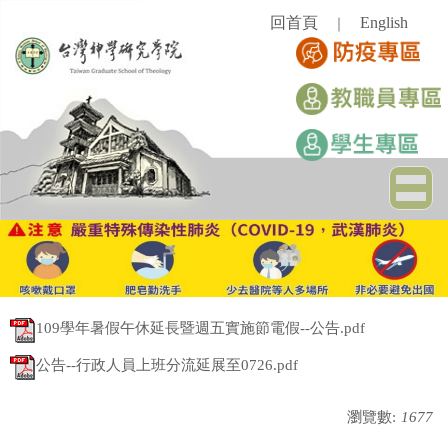
跳
回首頁
English
｜
到
主
要
內
容
區
109學年暑假午休延長暨週五實施節電假--公告.pdf
公告--行政人員上班分流延展至0726.pdf
瀏覽數:
1677