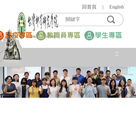
跳
回首頁
English
｜
到
主
要
內
容
區