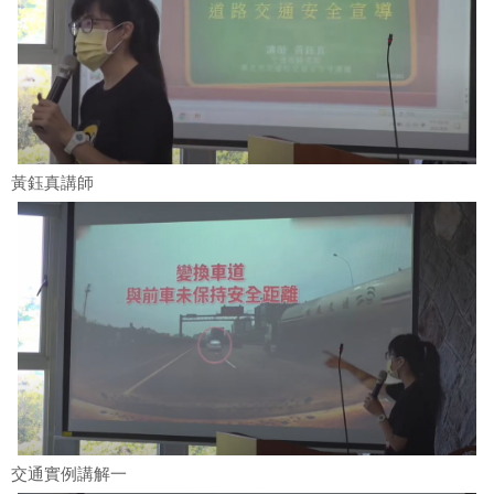
黃鈺真講師
交通實例講解一