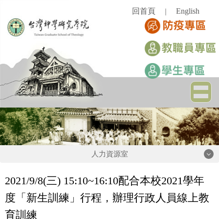
跳
回首頁
English
｜
到
主
要
內
容
區
人力資源室
人力資源室
2021/9/8(
三
) 15:10~16:10
配合本校
2021
學年
度「新生訓練」行程，辦理行政人員線上教
相關法規
育訓練