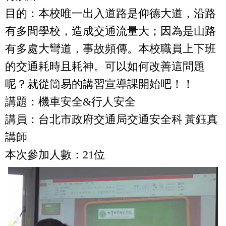
業務諮詢
目的：
本校唯一出入道路是仰德大道，沿路
有多間學校，造成交通流量大；因為是山路
教育訓練
有多處大彎道，事故頻傳。本校職員上下班
政令宣導
的交通耗時且耗神。可以如何改善這問題
呢？就從簡易的講習宣導課開始吧！！
講題：機車安全
&
行人安全
講員：台北市政府交通局交通安全科
黃鈺真
講師
本次參加人數：
21
位