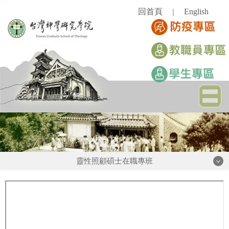
跳
回首頁
English
｜
到
主
要
內
容
區
靈性照顧碩士在職專班
靈性照顧碩士在職專班
宗旨