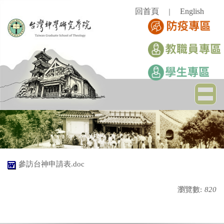
跳
回首頁
English
｜
到
主
要
內
容
區
參訪台神申請表.doc
瀏覽數:
820