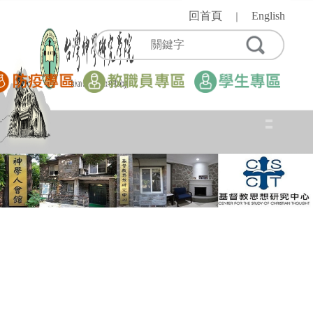
跳
回首頁
English
｜
到
主
要
內
容
區