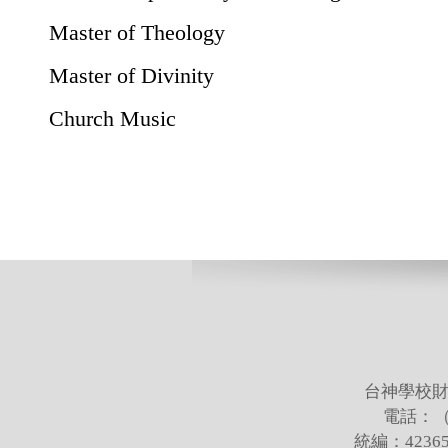
Master of Theology
Master of Divinity
Church Music
台神學校財
電話：（02
統編：423