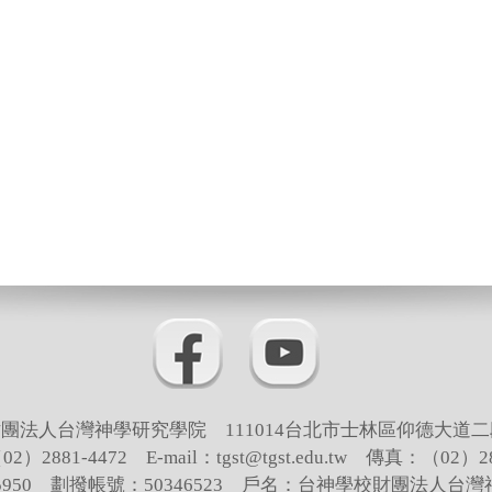
團法人台灣神學研究學院 111014台北市士林區仰德大道二
）2881-4472 E-mail：tgst@tgst.edu.tw 傳真：（02）28
65950 劃撥帳號：50346523 戶名：台神學校財團法人台