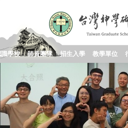
跳
到
主
要
內
容
區
認識學校
師資團隊
招生入學
教學單位