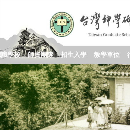
跳
到
主
要
內
容
區
認識學校
師資團隊
招生入學
教學單位