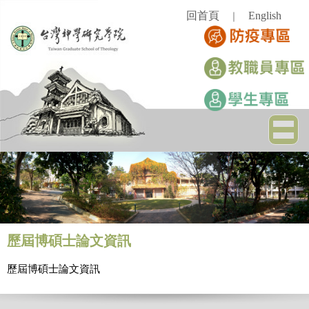
跳
回首頁
English
｜
到
主
要
內
容
區
歷屆博碩士論文資訊
歷屆博碩士論文資訊