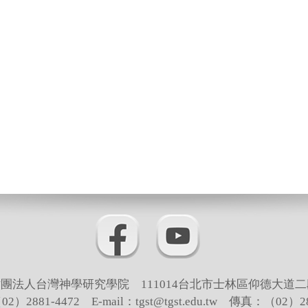
團法人台灣神學研究學院 111014台北市士林區仰德大道二
）2881-4472 E-mail：tgst@tgst.edu.tw 傳真：（02）28