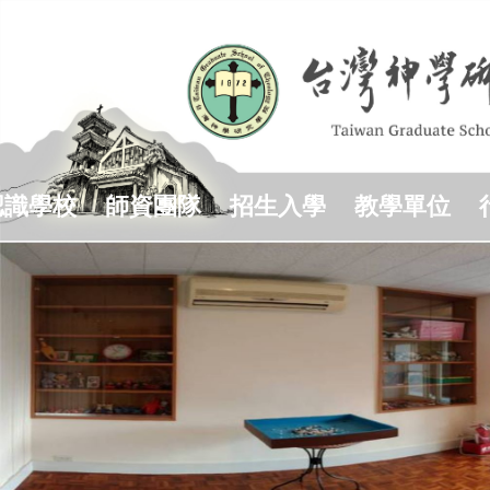
跳
到
主
要
內
容
區
認識學校
師資團隊
招生入學
教學單位