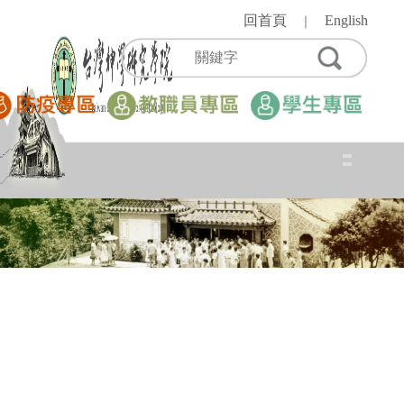
跳
回首頁
English
｜
到
主
要
內
容
區