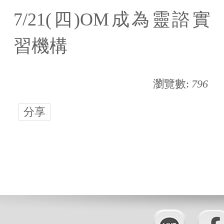
7/21(四)OM成為靈諮實
影音區
習機構
成員聯絡
核心能力指標
瀏覽數:
796
學生成果發表
分享
下載專區
相關法規
實習專區