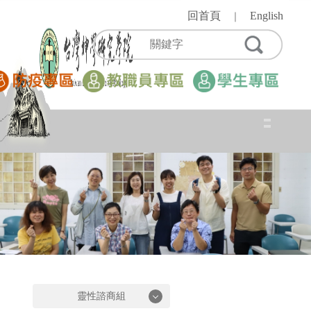
跳
回首頁
English
｜
到
主
要
內
容
區
靈性諮商組