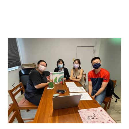
靈性諮商組
宗旨
最新消息
活動精彩回顧
師資陣容
「愛相隨」專區
課程時間表
招生訊息
畢業出路