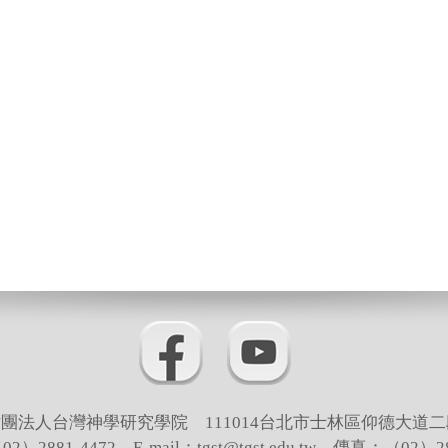
團法人台灣神學研究學院 111014台北市士林區仰德大道二
）2881-4472 E-mail：tgst@tgst.edu.tw 傳真：（02）28