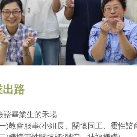
業出路
靈諮畢業生的禾場
)教會服事(小組長、關懷同工、靈性諮商