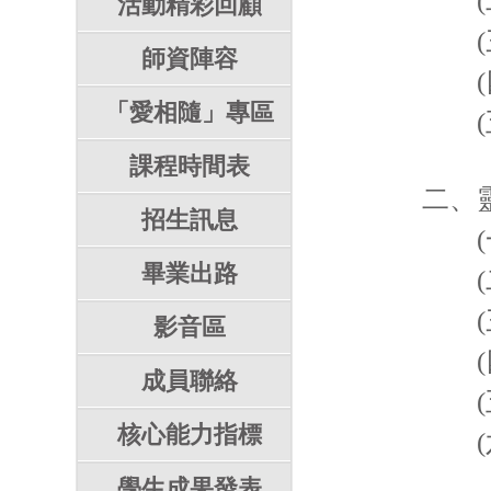
(二
活動精彩回顧
(三
師資陣容
(四
「愛相隨」專區
(五
課程時間表
二、
招生訊息
(一
畢業出路
(二
(三
影音區
(四
成員聯絡
(五
核心能力指標
(六
學生成果發表