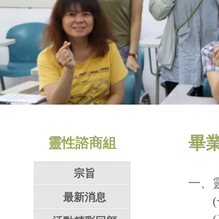
畢
靈性諮商組
宗旨
一、
最新消息
(一