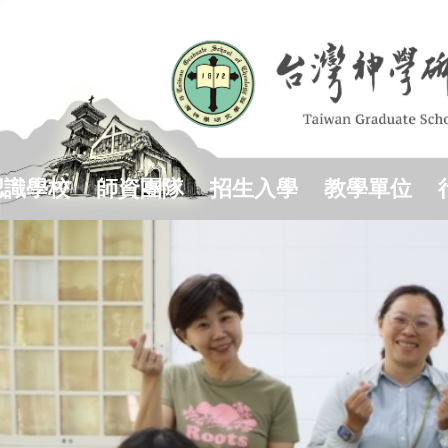
跳
到
主
要
內
容
區
認識學校
師資團隊
招生入學
教學單位