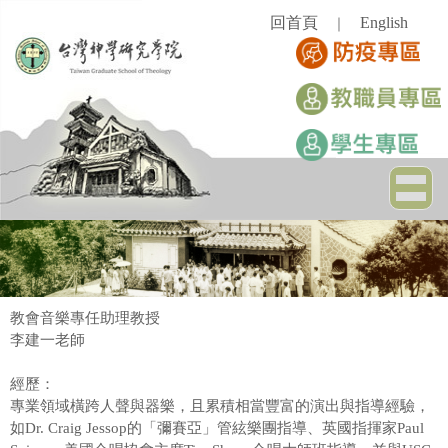
跳
回首頁
English
｜
到
主
要
內
容
區
教會音樂專任助理教授
李建一老師
經歷：
專業領域橫跨人聲與器樂，且累積相當豐富的演出與指導經驗，
如Dr. Craig Jessop的「彌賽亞」管絃樂團指導、英國指揮家Paul