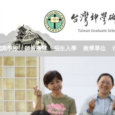
跳
到
主
要
內
容
區
認識學校
師資團隊
招生入學
教學單位