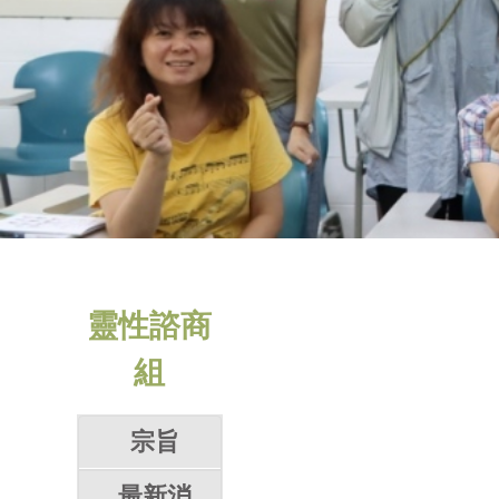
靈性諮商
組
宗旨
最新消