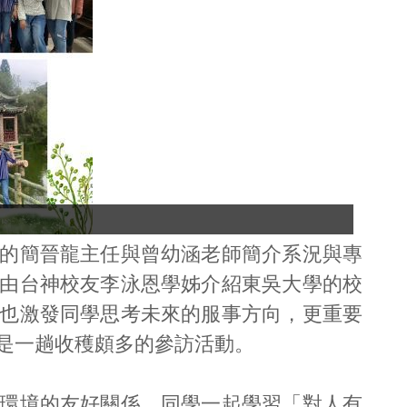
靈
的簡晉龍主任與曾幼涵老師簡介系況與專
由台神校友李泳恩學姊介紹東吳大學的校
也激發同學思考未來的服事方向，更重要
是一趟收穫頗多的參訪活動。
環境的友好關係，同學一起學習「對人有