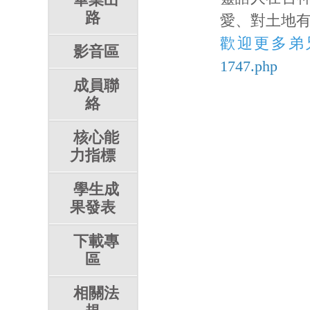
路
愛、對土地
歡迎更多弟
影音區
1747.php
成員聯
絡
核心能
力指標
學生成
果發表
下載專
區
相關法