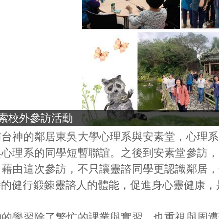
索校外參訪活動
訪台神的鄰居東吳大學心理系與安素堂，心理系
與心理系的同學短暫聯誼。之後到安素堂參訪，
。藉由這次參訪，不只讓靈諮同學更認識鄰居，
時的健行鍛鍊靈諮人的體能，促進身心靈健康，
神的學習除了繁忙的課業與實習，也重視與周遭