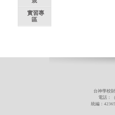
規
實習專
區
台神學校財
電話：（02
統編：423