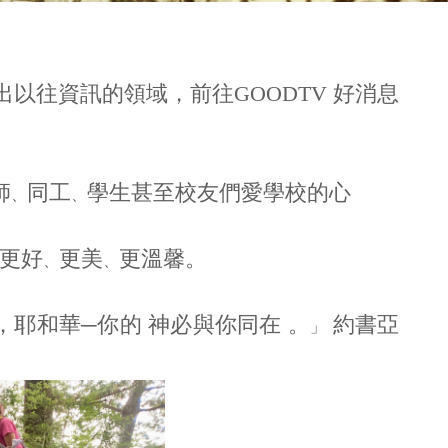
走出以往資訊的領域，前往GOODTV 好消息
師
同工
學生甚至校友們愛學校的心
、
、
更好
更美
更溫馨。
、
、
，耶和華─你的 神必與你同在 。
約書亞
」