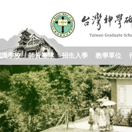
跳
到
主
要
內
容
區
認識學校
師資團隊
招生入學
教學單位