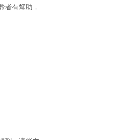
齡者有幫助，
。