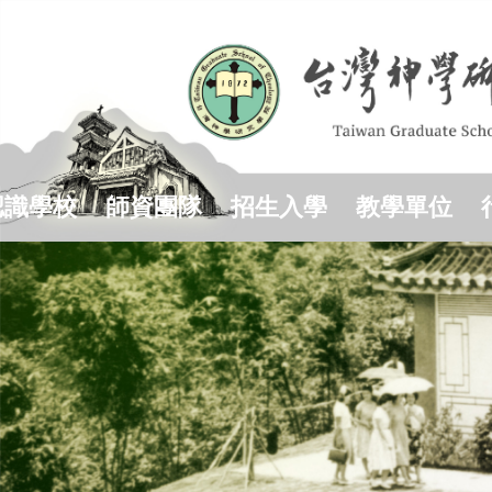
跳
到
主
要
內
容
區
認識學校
師資團隊
招生入學
教學單位