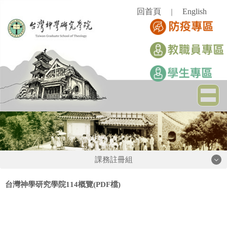
跳
回首頁
English
｜
到
主
要
內
容
區
課務註冊組
課務註冊組
台灣神學研究學院114概覽(PDF檔)
註冊資訊