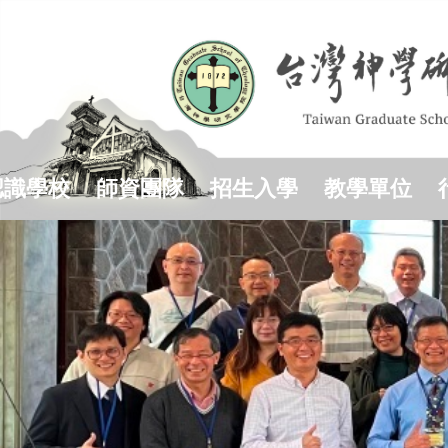
跳
到
主
要
內
容
區
認識學校
師資團隊
招生入學
教學單位