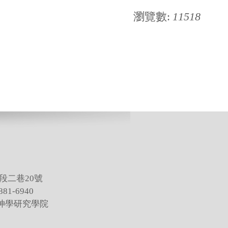
瀏覽數:
11518
段二巷20號
81-6940
灣神學研究學院