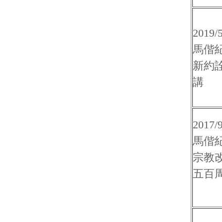
2019/5
馬偕
新約
講
2017/9
馬偕
宗教
五百