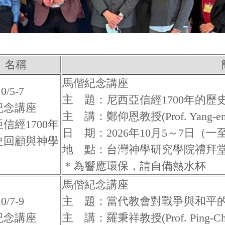
名稱
馬偕紀念講座
0/5-7
主 題：尼西亞信經1700年的歷
紀念講座
主 講：鄭仰恩教授(Prof. Yang-en 
信經1700年
日 期：2026年10月5～7日（一
史回顧與神學
地 點：台灣神學研究學院禮拜
＊為響應環保，請自備熱水杯
馬偕紀念講座
0/7-9
主 題：當代教會對戰爭與和平
紀念講座
主 講：羅秉祥教授(Prof. Ping-Cheu