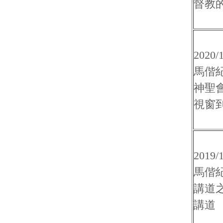
督教
2020/
馬偕
神聖
視窗
2019/
馬偕
講道
講道