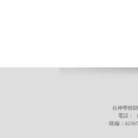
台神學校財
電話：（02
統編：423