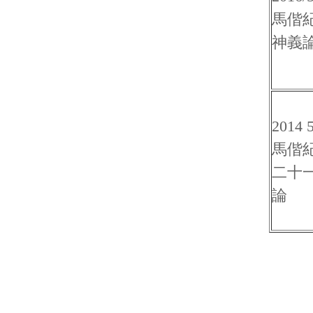
馬偕
神義
2014 5
馬偕
二十
論