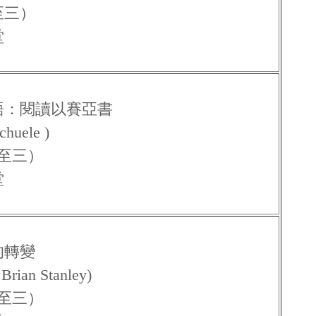
至三）
堂
語：閱讀以賽亞書
uele )
一至三）
堂
的轉變
n Stanley)
一至三）