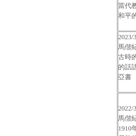
當代
和平
2023/3
馬偕
古時
的話
亞書
2022/3
馬偕
191