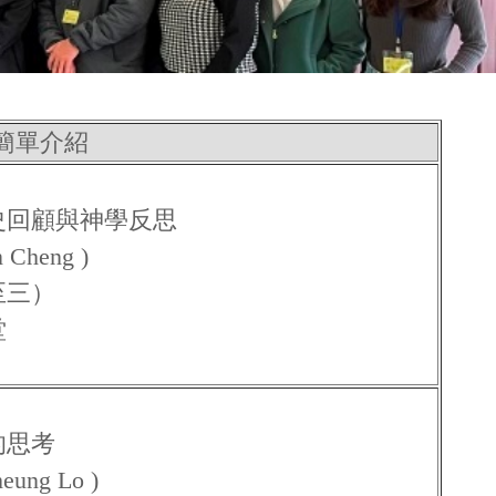
簡單介紹
史回顧與神學反思
Cheng )
至三）
堂
的思考
ng Lo )