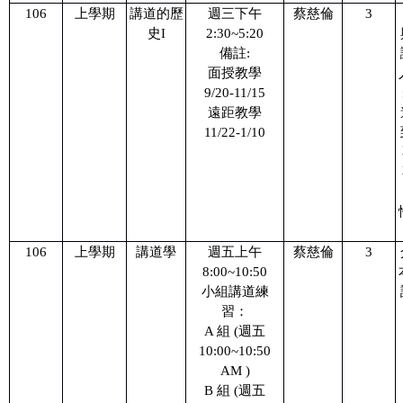
106
上學期
講道的歷
週三下午
蔡慈倫
3
成員及聯絡方式
史I
2:30~5:20
備註:
相關法規
面授教學
行事曆
9/20-11/15
遠距教學
開課資訊
11/22-1/10
服務支援
數位學習平台
下載專區
106
上學期
講道學
週五上午
蔡慈倫
3
8:00~10:50
返回教務處
小組講道練
習：
A 組 (週五
10:00~10:50
AM )
B 組 (週五