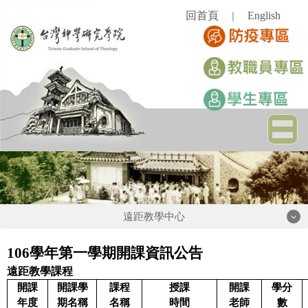
跳
回首頁
English
｜
到
主
要
內
容
區
遠距教學中心
遠距教學中心
106學年第一學期開課資訊公告
遠距教學課程
開課
開課學
課程
授課
開課
學分
最新消息
年度
期名稱
名稱
時間
老師
數