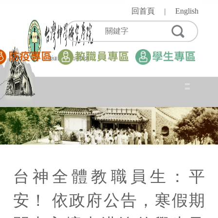
跳
回首頁
English
｜
到
主
要
內
容
區
台神全體教職員生：平
安！ 依政府公告，寒假期