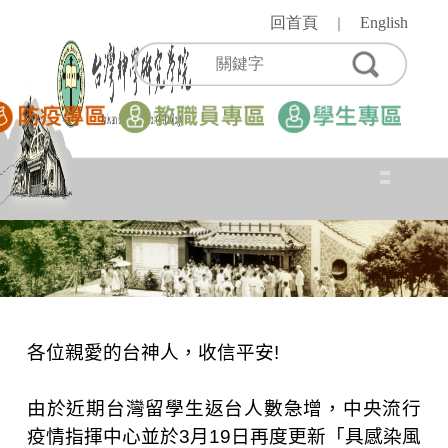
跳
回首頁
English
｜
到
主
要
內
容
區
各位親愛的台神人，收信平安
!
由於近期台灣留學生返台人數急增，
中央流行
疫情指揮中心並於
3
月
19
日再度更新「具感染風