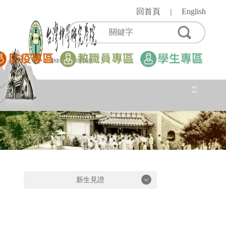
跳
回首頁
English
｜
到
主
要
內
容
區
新生見證
新生見證