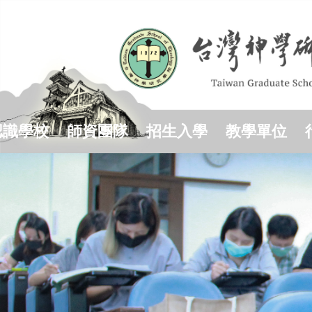
跳
到
主
要
內
容
區
認識學校
師資團隊
招生入學
教學單位