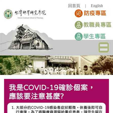
跳
回首頁
English
｜
到
主
要
內
容
區