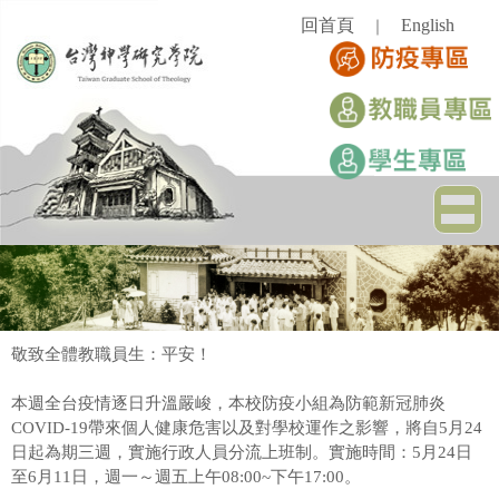
跳
回首頁
English
｜
到
主
要
內
容
區
敬致全體教職員生：平安！
本週全台疫情逐日升溫嚴峻，本校防疫小組為防範新冠肺炎
COVID-19帶來個人健康危害以及對學校運作之影響，將自5月24
日起為期三週，實施行政人員分流上班制。實施時間：5月24日
至6月11日，週一～週五上午08:00~下午17:00。