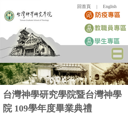
跳
回首頁
English
｜
到
主
要
內
容
區
台灣神學研究學院暨台灣神學
院 109學年度畢業典禮