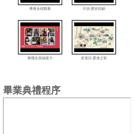
畢典全程觀看
片頭-歷史回顧
教職生祝福接力
差遣詩-委身之歌
畢業典禮程序