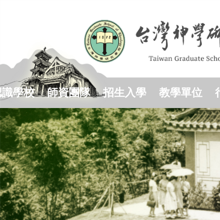
跳
到
主
要
內
容
區
認識學校
師資團隊
招生入學
教學單位