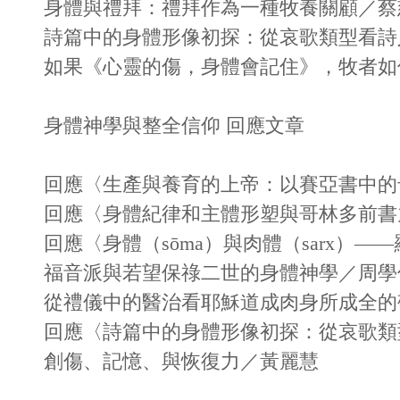
身體與禮拜：禮拜作為一種牧養關顧／蔡
詩篇中的身體形像初探：從哀歌類型看詩
如果《心靈的傷，身體會記住》，牧者如
身體神學與整全信仰 回應文章
回應〈生產與養育的上帝：以賽亞書中的
回應〈身體紀律和主體形塑與哥林多前書九章
回應〈身體（sōma）與肉體（sarx）
福音派與若望保祿二世的身體神學／周學
從禮儀中的醫治看耶穌道成肉身所成全的
回應〈詩篇中的身體形像初探：從哀歌類
創傷、記憶、與恢復力／黃麗慧