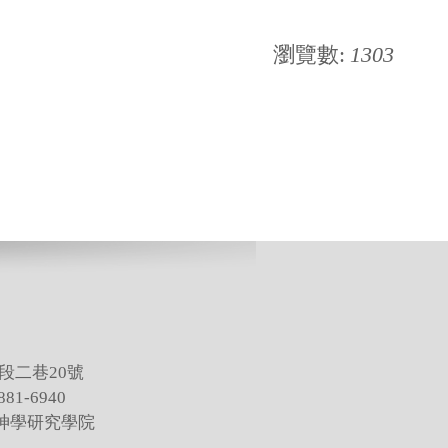
瀏覽數:
1303
段二巷20號
81-6940
灣神學研究學院