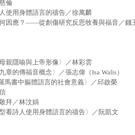
慈倫
人使用身體語言的禱告／徐萬麟
何因應？——從創傷研究反思牧養與福音／錢
母親隱喻與上帝形像〉／林彩雲
的傳福音概念〉／張志偉（Isa Walis）
——羅馬書中軀體語言的社會意義〉／邱啟榮
信
敬拜／林汶娟
型看詩人使用身體語言的禱告〉／阮凱文