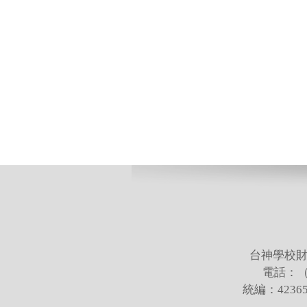
台神學校財
電話：（02
統編：423