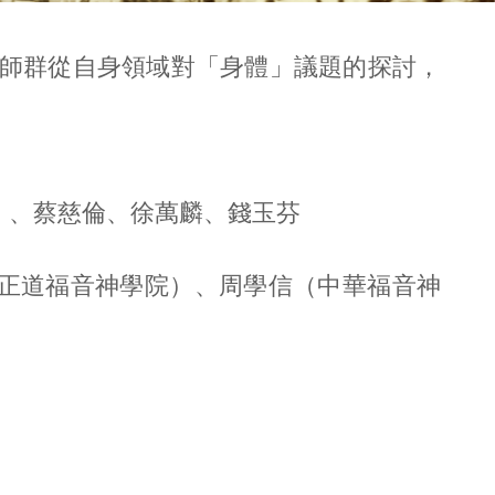
教師群從自身領域對「身體」議題的探討，
tz）、蔡慈倫、徐萬麟、錢玉芬
台灣正道福音神學院）、周學信（中華福音神