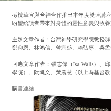
橄欖華宣與台神合作推出本年度雙連講
盼望給讀者帶來對身體的靈性意義與牧養
主題文章作者：台灣神學研究學院教授群
鄭仰恩、林鴻信、曾宗盛、賴弘專、吳孟翰、孫
回應文章作者：張志偉（Isa Wali
學院）、阮凱文、黃麗慧（以上為基督教
購書連結