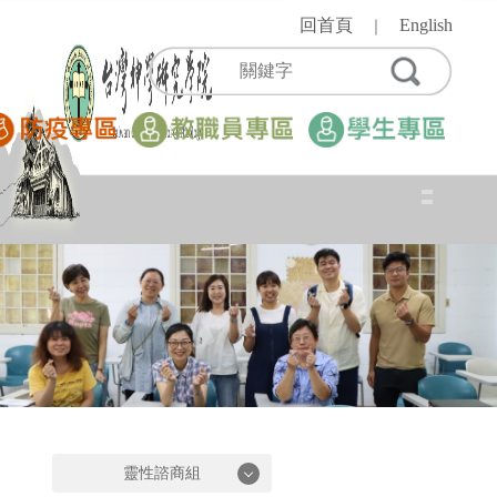
跳
回首頁
English
｜
到
主
要
內
容
區
靈性諮商組