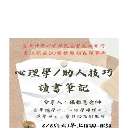
靈性諮商組
宗旨
最新消息
活動精彩回顧
師資陣容
「愛相隨」專區
課程時間表
招生訊息
畢業出路