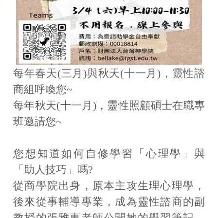
影音區
成員聯絡
核心能力指標
每年春天(三月)與秋天(十一月)，靈性諮
商組呼喚您~
學生成果發表
每年秋天(十一月)，靈性照顧碩士在職專
下載專區
班邀請您~
相關法規
您想知道如何自修學習「心理學」與
實習專區
「助人技巧」嗎?
從商學院出身，原本主攻生理心理學，
後來從事輔導專業，成為靈性諮商的副
教授的張雅惠老師公開她的學習筆記，