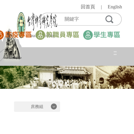
跳
回首頁
English
｜
到
主
要
內
容
區
庶務組
庶務組