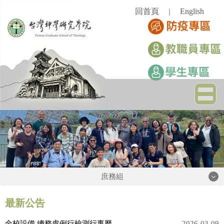
跳
回首頁
English
｜
到
主
要
內
容
區
庶務組
庶務組
最新公告
全校設備 總務處例行檢測行事曆
2026-03-09