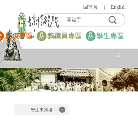
跳
回首頁
English
｜
到
主
要
內
容
區
學生事務組
學生事務組