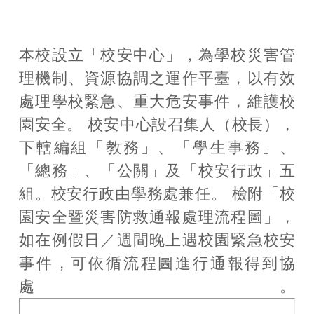
最新消息
獎學金資訊
本校設立「校安中心」，為學校災害管
理機制、資源協調之運作平臺，以有效
助學措施
處理學校緊急、重大危安事件，維護校
生活資訊
園安全。 校安中心設召集人（校長），
下轄編組「教務」、「學生事務」、
住宿專區
「總務」、「公關」及「校安行政」五
教育部宣導
組。校安行政由學務處兼任。 檢附「校
園安全暨災害防救通報處理流程圖」，
保險專區
如在例假日／週間晚上遇校園緊急校安
相關法規
事件，可依循流程圖進行通報得到協
處。
校園安全地圖