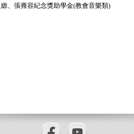
嫄、張雍容紀念獎助學金(教會音樂類)