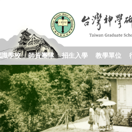
跳
到
主
要
內
容
區
認識學校
師資團隊
招生入學
教學單位