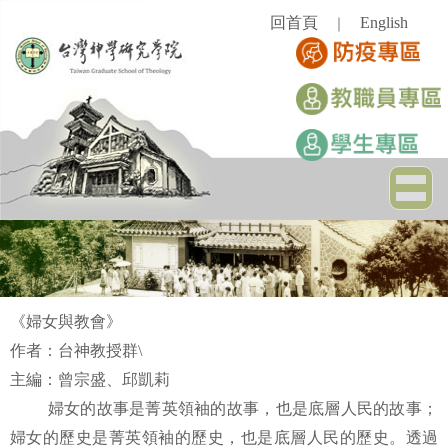
跳
回首頁
English
｜
到
主
要
內
容
區
《婦女與教會》
作者：台神教授群\
主編：曾宗盛、邱凱莉
婦女的故事是菁英領袖的故事，也是底層人民的故事；
婦女的歷史是菁英領袖的歷史，也是底層人民的歷史。透過