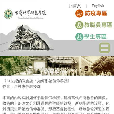
跳
回首頁
English
｜
到
主
要
內
容
區
《21世紀的教會論：如何形塑信仰群體》
作者：台神專任教授群
本書的內容探討如何形塑信仰群體，建構當代台灣教會的圖像。
收錄的十篇論文分別透過舊約聖經的啟發、新約聖經的詮釋、化
解衝突重新塑造信仰群體、形塑基督徒德性、發展教會講道的宣