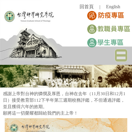
跳
回首頁
English
｜
到
主
要
內
容
區
感謝上帝對台神的憐憫及厚恩，台神在去年（11月30日和12月1
日）接受教育部112下半年第三週期校務評鑑，不但通過評鑑，
並且獲得六年的效期。
願將這一切榮耀都歸給我們的主上帝！