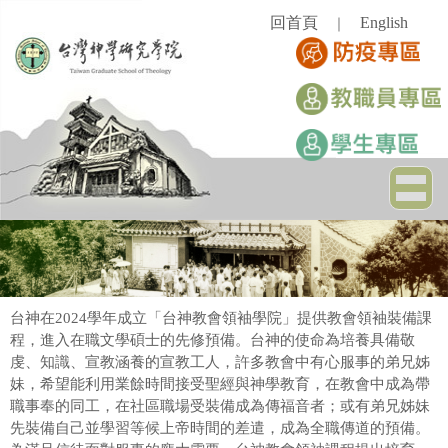
跳
回首頁
English
｜
到
主
要
內
容
區
台神在2024學年成立「台神教會領袖學院」提供教會領袖裝備課
程，進入在職文學碩士的先修預備。台神的使命為培養具備敬
虔、知識、宣教涵養的宣教工人，許多教會中有心服事的弟兄姊
妹，希望能利用業餘時間接受聖經與神學教育，在教會中成為帶
職事奉的同工，在社區職場受裝備成為傳福音者；或有弟兄姊妹
先裝備自己並學習等候上帝時間的差遣，成為全職傳道的預備。