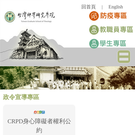
跳
回首頁
English
｜
到
主
要
內
容
區
政令宣導專區
CRPD身心障礙者權利公
約