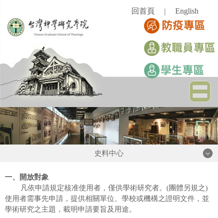
跳
回首頁
English
｜
到
主
要
內
容
區
史料中心
史料中心
一、開放對象
凡依申請規定核准使用者，僅供學術研究者。(團體另規之)
使用者需事先申請，提供相關單位、學校或機構之證明文件，並
簡介
學術研究之主題，載明申請要旨及用途。