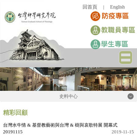
跳
回首頁
English
｜
到
主
要
內
容
區
史料中心
史料中心
精彩回顧
台灣水牛情 & 基督教藝術與台灣 & 樹與哀歌特展 開幕式
簡介
20191115
2019-11-15