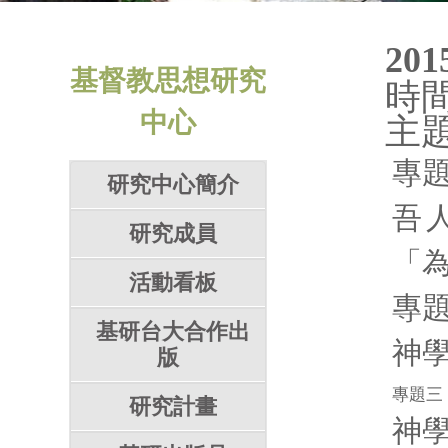
201
基督教思想研究
時間
中心
主
專
研究中心簡介
吾
研究成員
「
活動看板
專
基研台大合作出
神
版
專題三
研究計畫
神