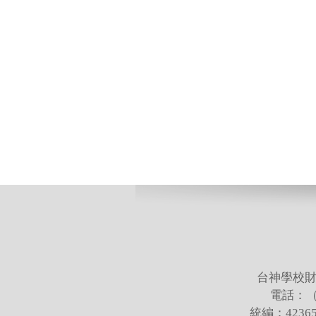
台神學校財
電話：（02
統編：423