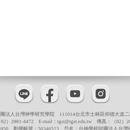
團法人台灣神學研究學院 111014台北市士林區仰德大道二
）2881-4472 E-mail：tgst@tgst.edu.tw 傳真：（02）28
65950 劃撥帳號：50346523 戶名：台神學校財團法人台