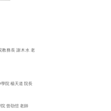
教務長 謝木水 老
學院 楊天道 院長
院 曾劭愷 老師