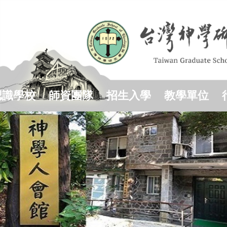
跳
到
主
要
內
容
區
認識學校
師資團隊
招生入學
教學單位