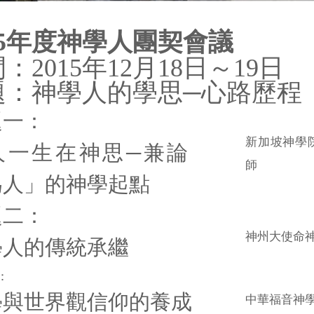
5
年度神學人團契會議
：2015年12月18日～19日
題：神學人的學思─心路歷程
題一：
新加坡神學院
人一生在神思─兼論
師
為人」的神學起點
題二：
神州大使命神
學人的傳統承繼
：
學與世界觀信仰的養成
中華福音神學