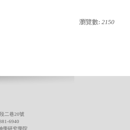
瀏覽數:
2150
段二巷20號
81-6940
灣神學研究學院