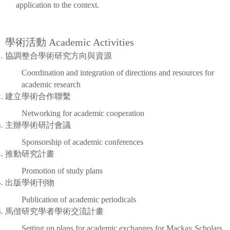
application to the context.
學術活動
Academic Activities
協調整合學術研究方向與資源
Coordination and integration of directions and resources for
academic research
建立學術合作聯繫
Networking for academic cooperation
主辦學術研討會議
Sponsorship of academic conferences
推動研究計畫
Promotion of study plans
出版學術刊物
Publication of academic periodicals
馬偕研究學者學術交流計畫
Setting up plans for academic exchanges for Mackay Scholars