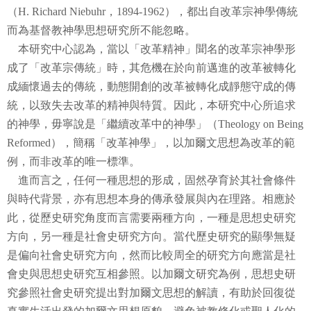
（
H. Richard Niebuhr
，
1894-1962
），都出自改革宗神學傳統
而為基督教神學思想研究所不能忽略。
本研究中心認為，當以「改革精神」聞名的改革宗神學形
成了「改革宗傳統」時，其危機在於向前邁進的改革被轉化
成緬懷過去的傳統，動態開創的改革被轉化成靜態守成的傳
統，以致失去改革的精神與特質。因此，本研究中心所追求
的神學，毋寧說是「繼續改革中的神學」（
Theology on Being
Reformed
）
，簡稱「改革神學」，以加爾文思想為改革的範
例，而非改革的唯一標準。
進而言之，任何一種思想的形成，固然孕育於其社會條件
與時代背景，亦有思想本身的傳承發展與內在理路。相應於
此，從歷史研究角度而言需要兩種方向，一種是思想史研究
方向，另一種是社會史研究方向。當代歷史研究的顯學無疑
是偏向社會史研究方向，然而比較周全的研究方向應當是社
會史與思想史研究互相參照。以加爾文研究為例，思想史研
究參照社會史研究提出對加爾文思想的解讀，有助於回復從