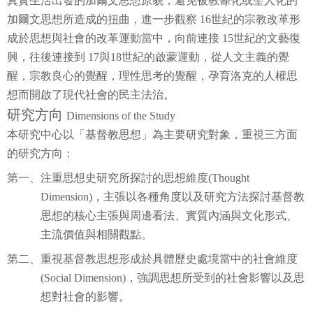
真實生活出發的加爾文思想原貌，避免被教條化或聖人化的
加爾文思想所造成的扭曲，進一步觀察
16
世紀的宗教改革形
成於思想與社會的改革運動當中，向前連接
15
世紀的文藝復
興，往後連接到 17
與18世紀的啟蒙運動，從人文主義的覺
醒，宗教良心的覺醒，理性思考的覺醒，孕育洛克的人權思
想而開啟了現代社會的民主法治。
研究方向
Dimensions of the Study
本研究中心以「基督教思想」為主要研究對象，重視三方面
的研究方向：
第一、注重思想史研究所探討的思想維度
(Thought
Dimension)
，主張以各種角度以及研究方法探討基督教
思想的核心主張與周邊看法、實質內涵與文化形式、
主流價值與相關觀點。
第二、重視基督教思想形成於具體歷史處境當中的社會維度
(Social Dimension)
，強調思想所受到的社會影響以及思
想對社會的影響。