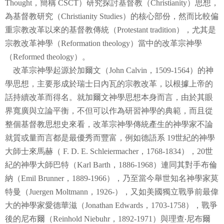
Thought
，簡稱
CSCT
）研究探討基督教（
Christianity
）思想，
研究成員
為基督教研究（
Christianity Studies
）的核心部份，然而比較偏
重宗教改革以來的基督教傳統（
Protestant tradition
），尤其是
活動看板
宗教改革神學（
Reformation theology
）當中的改革宗神學
基研台大合作出版
（
Reformed theology
）。
改革宗神學起源於加爾文（
John Calvin
，
1509-1564
）的神
研究計畫
學思想，主要形成於瑞士日內瓦的宗教改革，以根據上帝的
基研出版品
話持續改革而得名。就加爾文神學思想本身而言，由於其眼
界寬廣與立論平衡，不但可以作為研習神學的典範，而且從
學術研究會議
整個基督教思想史來看，改革宗神學傳統產生的神學家不論
就質或量而言都是最優秀而豐富，例如德語系 19
世紀的神學
大師士來馬赫（ F. D. E. Schleiermacher
，
1768-1834
），
20
世
紀的神學大師巴特（
Karl Barth
，
1886-1968
）連同其對手布倫
納（
Emil Brunner
，
1889-1966
），乃至當今舉世知名神學家莫
特曼（
Juergen Moltmann
，
1926-
），又如美國獨立戰爭前最偉
大的神學家愛德華滋（
Jonathan Edwards
，
1703-1758
），戰爭
後的尼布爾（
Reinhold Niebuhr
，
1892-1971
）與理查‧尼布爾