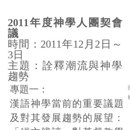
研究中心簡介
2011
年度神學人團契會
研究成員
議
活動看板
時間：
2011
年12月2日～
基研台大合作出版
3日
主題：詮釋潮流與神學
研究計畫
趨勢
基研出版品
專題一：
學術研究會議
漢語神學當前的重要議題
及對其發展趨勢的展望：