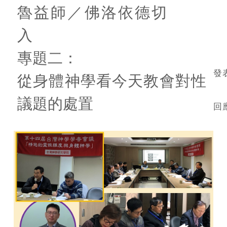
魯益師／佛洛依德切
入
專題二：
發
從身體神學看今天教會對性
議題的處置
回