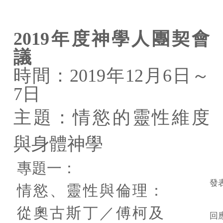
研究中心簡介
2019
年度神學人團契會
研究成員
議
活動看板
時間：2019年12月6日～
基研台大合作出版
7日
研究計畫
主題：情慾的靈性維度
基研出版品
與身體神學
學術研究會議
專題一：
發
情慾、靈性與倫理：
從奧古斯丁／傅柯及
回