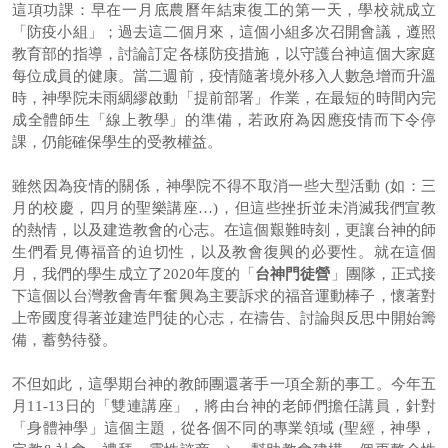
這項功課：早在一月底農曆年結束復工的第一天，學校就成立
「防疫小組」；過去這二個月來，這個小組多次召開會議，遵照
教育部的指導，討論訂定各樣防疫措施，以守護台神這個大家庭
每位成員的健康。當二週前，疫情隨著境外移入人數急增而升溫
時，神學院未雨綢繆啟動「提前部署」作業，在最短的時間內完
成全體師生「線上教學」的準備，若政府為因應疫情而下令停
課，仍能確保學生的受教權益。
雖然因為疫情的關係，神學院不得不取消一些大型活動 (如：三
月的校慶，四月的聖樂講座…)，但這些挫折並未消滅我們宣教
的熱情，以及建造教會的心志。在這個艱難時刻，更讓台神的師
生們看見傳福音的迫切性，以及教會復興的必要性。就在這個
月，我們的學生成立了2020年度的「
台神門徒營
」團隊，正式接
下這個以台灣教會青年奮興為主要訴求的福音運動棒子，懷著對
上帝國度得著並建造門徒的心志，在禱告、討論與反思中開始籌
備，蓄勢待發。
不但如此，這學期台神的教師團還著手一項全新的事工。今年五
月11-13日的「雙連講座」，將由台神的老師們擔任講員，針對
「身體神學」這個主題，從各個不同的專業領域 (聖經，神學，