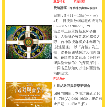
點選報名
精彩回顧
雙連講座
《身體神學與整全信仰》
日期：5月11～13日(一～三)
4月11日後開放網路報名或電洽
02-2882-2370#223、291
當全球正籠罩於新冠肺炎疫
情，人類身心靈皆處於威脅之
際，台神教授群將於本年度的
[雙連講座]，以「身體」為主
軸，從各個領域探討其信仰面
向。邀請您參加這場《身體神
學與整全信仰》的深度探討，
一同省思該如何以信仰面對當
前的處境。
閱讀更多
21世紀敬拜與音樂研習會
因疫情關係，本研討會延至10
月17日(六) 9:00-16:30，報名截
止日期：10月8日(四)