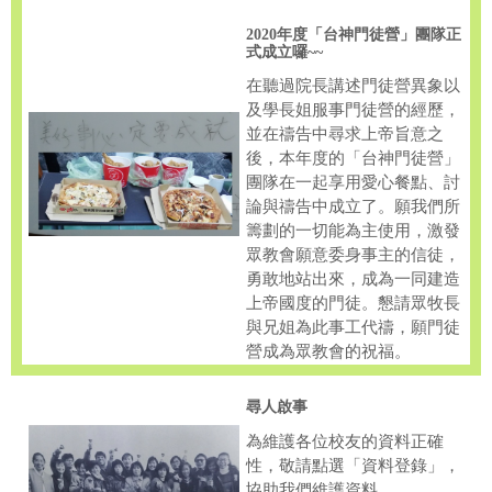
2020年度「台神門徒營」團隊正
式成立囉~~
在聽過院長講述門徒營異象以
及學長姐服事門徒營的經歷，
並在禱告中尋求上帝旨意之
後，本年度的「台神門徒營」
團隊在一起享用愛心餐點、討
論與禱告中成立了。願我們所
籌劃的一切能為主使用，激發
眾教會願意委身事主的信徒，
勇敢地站出來，成為一同建造
上帝國度的門徒。懇請眾牧長
與兄姐為此事工代禱，願門徒
營成為眾教會的祝福。
尋人啟事
為維護各位校友的資料正確
性，敬請點選「資料登錄」，
協助我們維護資料。