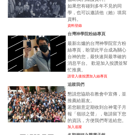
如果您有碰到多年不見的同
學，也可以邀請他（她）填寫
資料。
資料登錄
台灣神學院粉絲專頁
最新出爐的台灣神學院官方粉
絲專頁，盼望此平台成為關心
台神的您，最快速與最準確的
消息平台。 歡迎加入按讚並幫
忙推廣。
請登入後按讚加入絲專頁
追蹤我們
懇請您協助在教會中宣傳，並
推薦給親友。
若您願意定期收到台神電子月
報「嶺頭之聲」，敬請留下您
的資訊，方便我們寄送給您。
加入追蹤