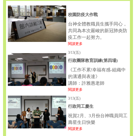
校園防疫大作戰
台神全體教職員生攜手同心，
共同為本次嚴峻的新冠肺炎防
疫工作一起努力。
閱讀更多
3/13(五)
行政團隊教育訓練(第四場)
《工作不累!幸福有感-組織中
的溝通與表達》
講師：許雅惠老師
閱讀更多
3/13(五)
行政同工慶生
祝賀2月、3月份台神職員同工
壽星生日快樂
閱讀更多