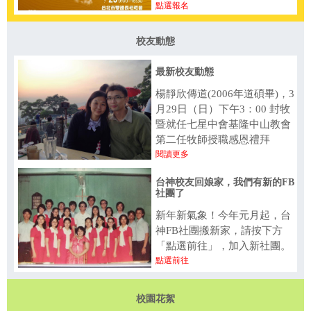
點選報名
校友動態
最新校友動態
楊靜欣傳道(2006年道碩畢)，3
月29日（日）下午3：00 封牧
暨就任七星中會基隆中山教會
第二任牧師授職感恩禮拜
閱讀更多
台神校友回娘家，我們有新的FB
社團了
新年新氣象！今年元月起，台
神FB社團搬新家，請按下方
「點選前往」，加入新社團​。
點選前往
校園花絮