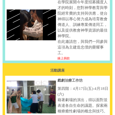
在學院展開今年度招募國度人
才的時刻，您對神學教育與學
院經常費的支持與供應，使台
神得以專心努力成為培育教會
傳道人、訓練專業傳道同工，
以及提供教會神學資源的最佳
神學院。
在此邀請您，與我們一同參與
這項為主建造忠僕的榮耀事
工。
線上捐款
活動講座
戲劇治療工作坊
第四階：4月17日(五)-4月18日
(六)
藉著劇場的演出，得以面對並
表達各自生命的議題。探索兩
種療癒性劇場的概念與技巧。