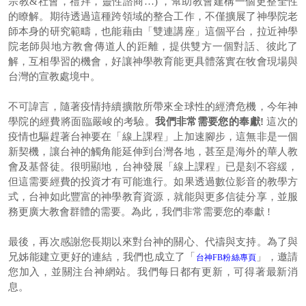
宗教&社會，禮拜，靈性諮商…) ，幫助教會建構一個更整全性
的瞭解。期待透過這種跨領域的整合工作，不僅擴展了神學院老
師本身的研究範疇，也能藉由「雙連講座」這個平台，拉近神學
院老師與地方教會傳道人的距離，提供雙方一個對話、彼此了
解，互相學習的機會，好讓神學教育能更具體落實在牧會現場與
台灣的宣教處境中。
不可諱言，隨著疫情持續擴散所帶來全球性的經濟危機，今年神
學院的經費將面臨嚴峻的考驗。
我們非常需要您的奉獻!
這次的
疫情也驅趕著台神要在「線上課程」上加速腳步，這無非是一個
新契機，讓台神的觸角能延伸到台灣各地，甚至是海外的華人教
會及基督徒。很明顯地，台神發展「線上課程」已是刻不容緩，
但這需要經費的投資才有可能進行。如果透過數位影音的教學方
式，台神如此豐富的神學教育資源，就能與更多信徒分享，並服
務更廣大教會群體的需要。為此，我們非常需要您的奉獻 !
最後，再次感謝您長期以來對台神的關心、代禱與支持。為了與
兄姊能建立更好的連結，我們也成立了「
」，邀請
台神FB粉絲專頁
您加入，並關注台神網站。我們每日都有更新，可得著最新消
息。