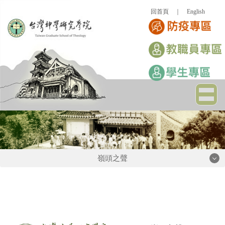
跳
回首頁
｜
English
到
主
要
內
容
區
嶺頭之聲
嶺頭之聲
2026年
2025年