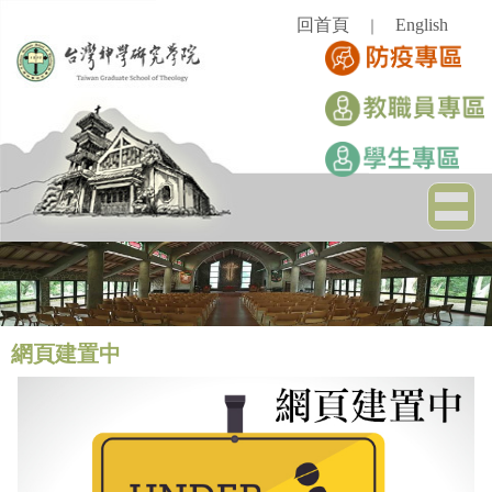
跳
回首頁
English
｜
到
主
要
內
容
區
網頁建置中