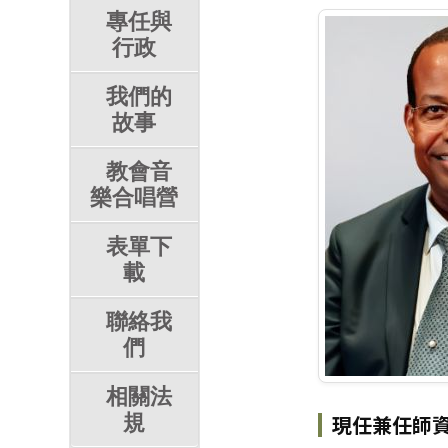
專任與
行政
我們的
故事
教會音
樂合唱營
表單下
載
聯絡我
們
相關法
規
現任兼任師