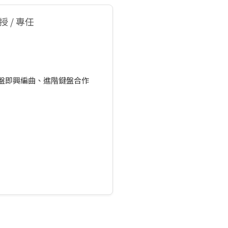
 / 專任
盤即興編曲、進階鍵盤合作