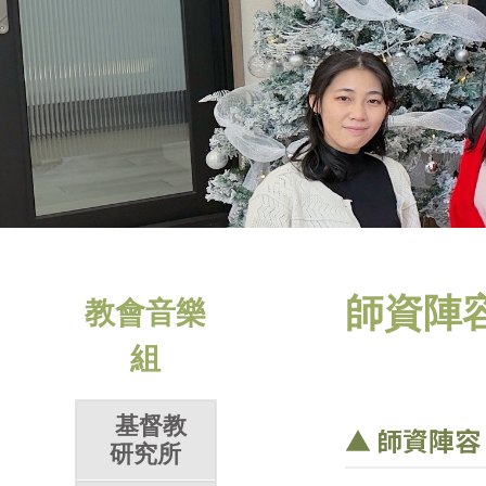
師資陣
教會音樂
組
基督教
▲ 師資陣容
研究所