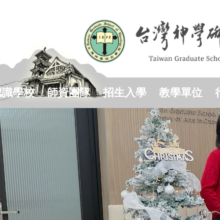
跳
到
主
要
內
容
區
認識學校
師資團隊
招生入學
教學單位