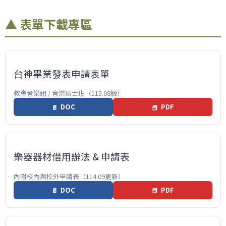
▲ 表單下載專區
基督教研究所
教會音樂組
招生訊息
台神畢業發表申請表單
師資陣容
教會音樂組 / 音樂碩士班（115.08版）
DOC
PDF
📄
📕
學位課程簡介
學校行事曆
課程時間表
樂器器材借用辦法 & 申請表
專任與行政
內附校內與校外申請表（114.09更新）
DOC
PDF
📄
📕
我們的故事
教會音樂合唱營