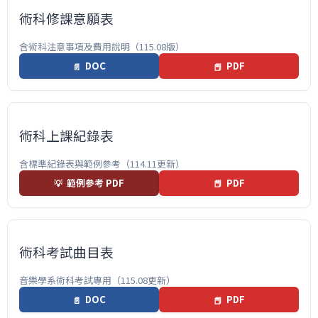
表單下載
術科修課意願表
聯絡我們
含術科注意事項及費用說明（115.08版）
DOC
PDF
📄
📕
相關法規
術科上課紀錄表
含標準紀錄表與範例參考（114.11更新）
範例參考 PDF
PDF
💡
📕
術科考試曲目表
音樂學系術科考試專用（115.08更新）
DOC
PDF
📄
📕