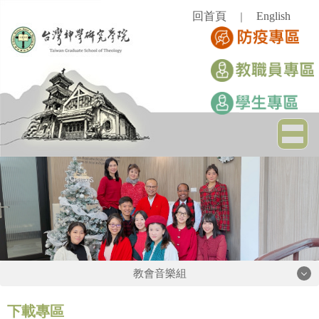
跳
回首頁
English
｜
到
主
要
內
容
區
教會音樂組
教會音樂組
下載專區