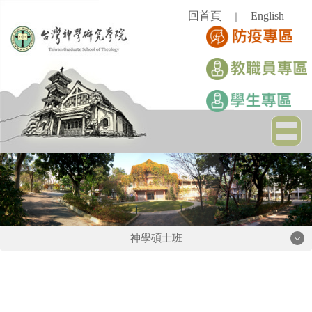
跳
回首頁
English
｜
到
主
要
內
容
區
神學碩士班
神學碩士班